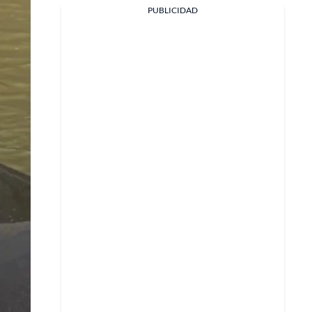
Facebook
PUBLICIDAD
X
Whatsapp
Copiar enlace
Telegram
LinkedIn