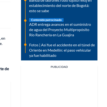
Banda de ladrones robó lujoso reloj en
establecimiento del norte de Bogotá:
esto se sabe
Contenido patrocinado
ADR entrega avances en el suministro
de agua del Proyecto Multipropósito
Río Ranchería en La Guajira
, en
e.
Fotos | Así fue el accidente en el túnel de
Oriente en Medellín: el paso vehicular
ya fue habilitado
PUBLICIDAD
te de