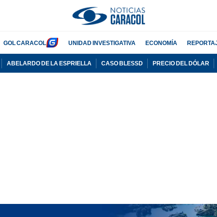
GOL CARACOL
UNIDAD INVESTIGATIVA
ECONOMÍA
REPORTA
ABELARDO DE LA ESPRIELLA
CASO BLESSD
PRECIO DEL DÓLAR
PUBLICIDAD