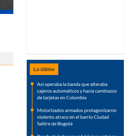
Lo último
Así operaba la banda que alteraba
cajeros automáticos y hacía cambiazos
de tarjetas en Colombia
Motorizados armados protagonizaron
violento atraco en el barrio Ciudad
Salitre de Bogotá