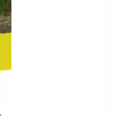
Copiar enlace
Telegram
LinkedIn
e