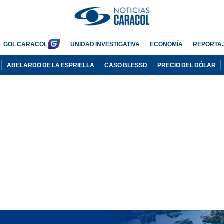
GOL CARACOL
UNIDAD INVESTIGATIVA
ECONOMÍA
REPORTA
ABELARDO DE LA ESPRIELLA
CASO BLESSD
PRECIO DEL DÓLAR
PUBLICIDAD