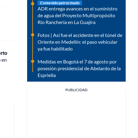
Contenido patrocinado
ADR entrega avances en el suministro
de agua del Proyecto Multipropósito
Río Ranchería en La Guajira
Fotos | Así fue el accidente en el túnel de
Oriente en Medellín: el paso vehicular
ya fue habilitado
erto
ó en
Medidas en Bogotá el 7 de agosto por
posesión presidencial de Abelardo de la
Espriella
PUBLICIDAD