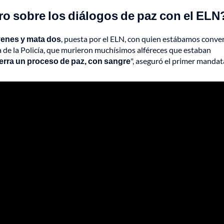
ro sobre los diálogos de paz con el ELN
venes y mata dos
, puesta por el ELN, con quien estábamos conv
a de la Policía, que murieron muchísimos alféreces que estaban
erra un proceso de paz, con sangre
", aseguró el primer mandat