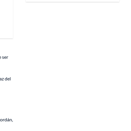
e ser
az del
Jordán,