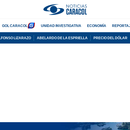
GOL CARACOL
UNIDAD INVESTIGATIVA
ECONOMÍA
REPORTA
LFONSO LIZARAZO
ABELARDO DE LA ESPRIELLA
PRECIO DEL DÓLAR
PUBLICIDAD