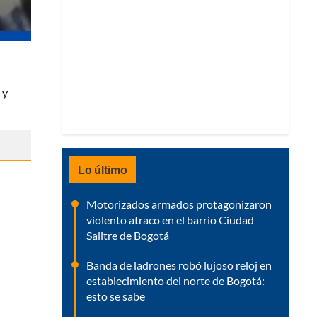
 y
Lo último
Motorizados armados protagonizaron
violento atraco en el barrio Ciudad
Salitre de Bogotá
Banda de ladrones robó lujoso reloj en
establecimiento del norte de Bogotá:
esto se sabe