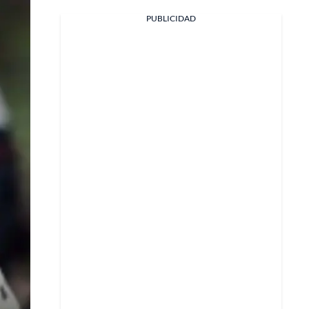
PUBLICIDAD
Facebook
X
Whatsapp
Copiar enlace
Telegram
LinkedIn