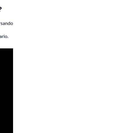
?
ersando
ario.