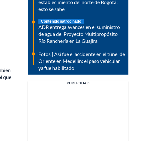
establecimiento del norte de Bogotá:
esto se sabe
Contenido patrocinado
ADR entrega avances en el suministro
de agua del Proyecto Multipropósito
Río Ranchería en La Guajira
Fotos | Así fue el accidente en el túnel de
Oriente en Medellín: el paso vehicular
ya fue habilitado
mbién
el que
PUBLICIDAD