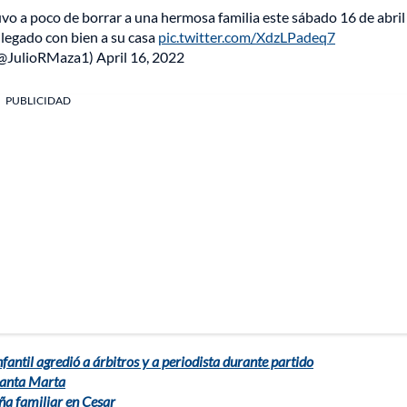
vo a poco de borrar a una hermosa familia este sábado 16 de abri
llegado con bien a su casa
pic.twitter.com/XdzLPadeq7
 (@JulioRMaza1)
April 16, 2022
PUBLICIDAD
nfantil agredió a árbitros y a periodista durante partido
Santa Marta
ña familiar en Cesar