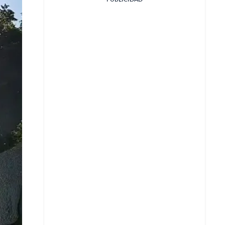
Facebook
X
Whatsapp
Copiar enlace
Telegram
LinkedIn