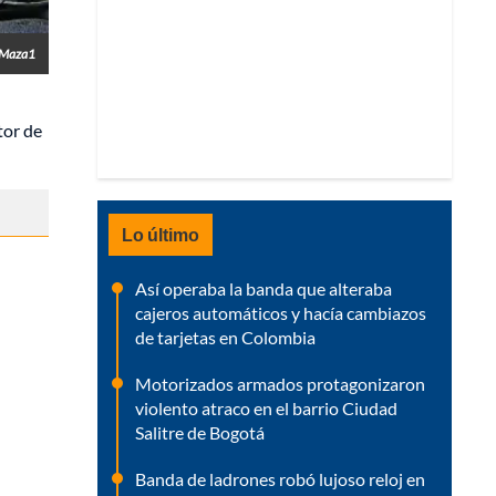
RMaza1
tor de
Lo último
Así operaba la banda que alteraba
cajeros automáticos y hacía cambiazos
de tarjetas en Colombia
Motorizados armados protagonizaron
violento atraco en el barrio Ciudad
Salitre de Bogotá
Banda de ladrones robó lujoso reloj en