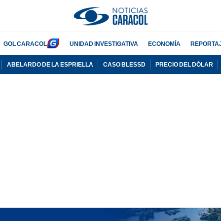
GOL CARACOL
UNIDAD INVESTIGATIVA
ECONOMÍA
REPORTA
ABELARDO DE LA ESPRIELLA
CASO BLESSD
PRECIO DEL DÓLAR
PUBLICIDAD