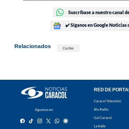
Suscríbase a nuestro canal d
✔️ Síganos en Google Noticias
Relacionados
Caribe
RED DE PORTA
Caracol Televisión
Blu Radio
Síguenos en:
Gol Caracol
facebook
tiktok
instagram
twitter
whatsapp
google
La Kalle