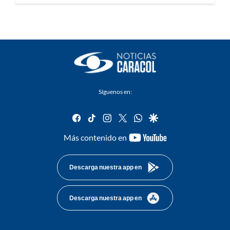
Síguenos en:
facebook
tiktok
instagram
twitter
whatsapp
google
youtube-
Más contenido en
footer
Descarga nuestra app en
Descarga nuestra app en