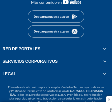
youtube-
Más contenido en
footer
Descarga nuestra app en
Descarga nuestra app en
RED DE PORTALES
SERVICIOS CORPORATIVOS
LEGAL
El uso de este sitio web implica la aceptación de los
Términos y condiciones
y
Políticas de Tratamiento de la Información
de
CARACOL TELEVISIÓN
S.A.
Todos los Derechos Reservados D.R.A. Prohibida su reproducción
total o parcial, así como su traducción a cualquier idioma sin autorización
cl
escrita de su titular. Reproduction in whole or in part, or translation
without written permission is prohibited. All rights reserved 2025.