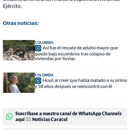
Ejército.
Otras noticias:
COLOMBIA
Así fue el rescate de adulto mayor que
quedó bajo escombros tras colapso de
viviendas por lluvias
COLOMBIA
Huyó al creer que había matado a su primo
y 58 años después se reencontró con él
Suscríbase a nuestro canal de WhatsApp Channels
aquí 👉🏻 Noticias Caracol