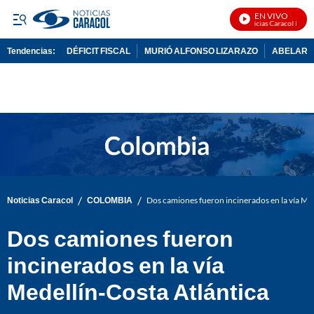
EN VIVO
Noticias Caracol En Viv
Tendencias:
DÉFICIT FISCAL
MURIÓ ALFONSO LIZARAZO
ABELARDO
PUBLICIDAD
/
/
Noticias Caracol
COLOMBIA
Dos camiones fueron incinerados en la vía Med
Dos camiones fueron
incinerados en la vía
Medellín-Costa Atlántica