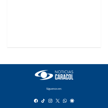
Síguenos en:
facebook
tiktok
instagram
twitter
whatsapp
google