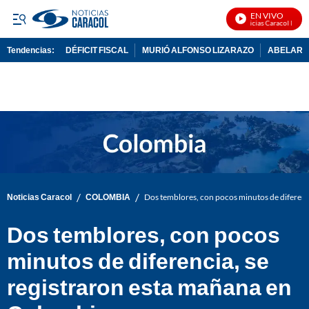
EN VIVO
Noticias Caracol En Viv
Tendencias:
DÉFICIT FISCAL
MURIÓ ALFONSO LIZARAZO
ABELARDO
PUBLICIDAD
/
/
Noticias Caracol
COLOMBIA
Dos temblores, con pocos minutos de diferenc
Dos temblores, con pocos
minutos de diferencia, se
registraron esta mañana en