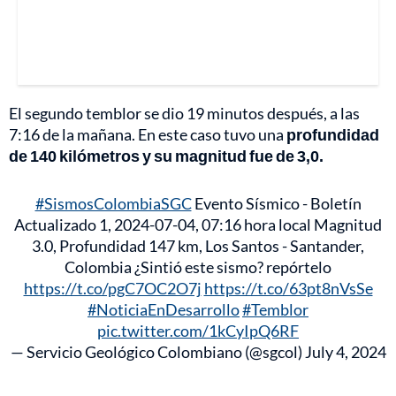
El segundo temblor se dio 19 minutos después, a las
7:16 de la mañana. En este caso tuvo una
profundidad
de 140 kilómetros y su magnitud fue de 3,0.
#SismosColombiaSGC
Evento Sísmico - Boletín
Actualizado 1, 2024-07-04, 07:16 hora local Magnitud
3.0, Profundidad 147 km, Los Santos - Santander,
Colombia ¿Sintió este sismo? repórtelo
https://t.co/pgC7OC2O7j
https://t.co/63pt8nVsSe
#NoticiaEnDesarrollo
#Temblor
pic.twitter.com/1kCyIpQ6RF
— Servicio Geológico Colombiano (@sgcol)
July 4, 2024