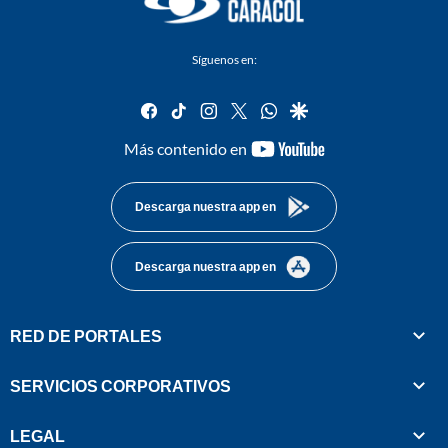
Síguenos en:
facebook
tiktok
instagram
twitter
whatsapp
google
youtube-
Más contenido en
footer
Descarga nuestra app en
Descarga nuestra app en
RED DE PORTALES
SERVICIOS CORPORATIVOS
LEGAL