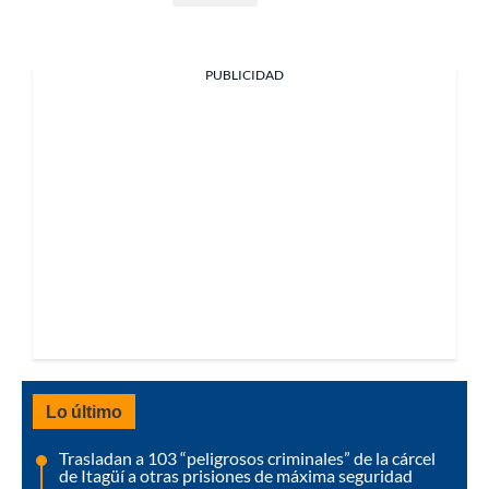
PUBLICIDAD
Lo último
Trasladan a 103 “peligrosos criminales” de la cárcel
de Itagüí a otras prisiones de máxima seguridad