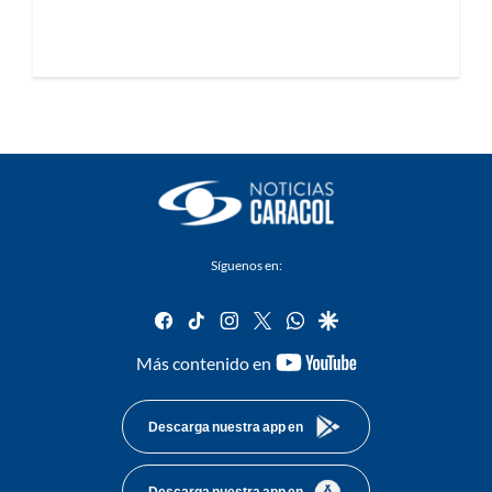
Síguenos en:
facebook
tiktok
instagram
twitter
whatsapp
google
youtube-
Más contenido en
footer
Descarga nuestra app en
Descarga nuestra app en