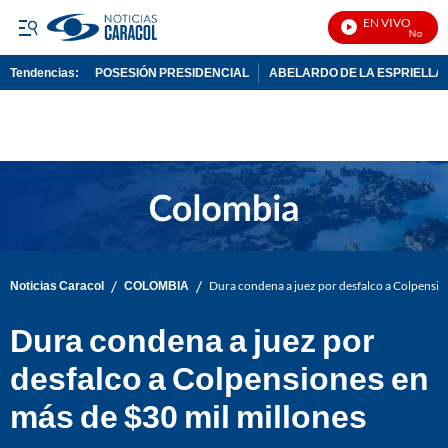
EN VIVO
Noticias C
Tendencias:
POSESIÓN PRESIDENCIAL
ABELARDO DE LA ESPRIELLA
PUBLICIDAD
/
/
Noticias Caracol
COLOMBIA
Dura condena a juez por desfalco a Colpensio
Dura condena a juez por
desfalco a Colpensiones en
más de $30 mil millones