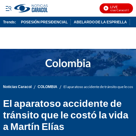
LIVE
Noticias Caracol En Viv
Trends:
POSESIÓN PRESIDENCIAL
ABELARDO DE LA ESPRIELLA
C
ADVERTISEMENT
/
/
Noticias Caracol
COLOMBIA
El aparatoso accidente de tránsito que le costó 
El aparatoso accidente de
tránsito que le costó la vida
a Martín Elías