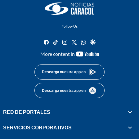
Follow Us
facebook
tiktok
instagram
twitter
whatsapp
google
youtube-
More content in
footer
Descarga nuestra app en
Descarga nuestra app en
RED DE PORTALES
SERVICIOS CORPORATIVOS