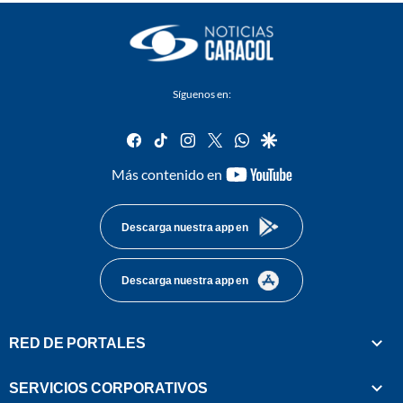
Síguenos en:
facebook
tiktok
instagram
twitter
whatsapp
google
youtube-
Más contenido en
footer
Descarga nuestra app en
Descarga nuestra app en
RED DE PORTALES
SERVICIOS CORPORATIVOS