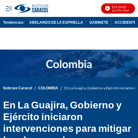
EN VIVO
Noticias Caracol En Vivo
Tendencias:
ABELARDO DE LA ESPRIELLA
GABINETE
ACCIDENTE 
PUBLICIDAD
/
/
Noticias Caracol
COLOMBIA
En La Guajira, Gobierno y Ejército iniciaron i
En La Guajira, Gobierno y
Ejército iniciaron
intervenciones para mitigar