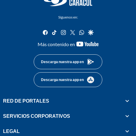
Síguenos en:
facebook
tiktok
instagram
twitter
whatsapp
google
youtube-
Más contenido en
footer
Descarga nuestra app en
Descarga nuestra app en
RED DE PORTALES
SERVICIOS CORPORATIVOS
LEGAL