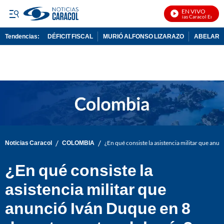
EN VIVO
Noticias Caracol En Vivo
Tendencias:
DÉFICIT FISCAL
MURIÓ ALFONSO LIZARAZO
ABELARDO
PUBLICIDAD
/
/
Noticias Caracol
COLOMBIA
¿En qué consiste la asistencia militar que an
¿En qué consiste la
asistencia militar que
anunció Iván Duque en 8