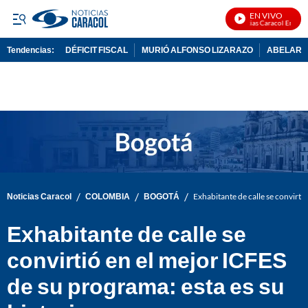
EN VIVO
Noticias Caracol En Vivo
Tendencias:
DÉFICIT FISCAL
MURIÓ ALFONSO LIZARAZO
ABELARDO
PUBLICIDAD
/
/
/
Noticias Caracol
COLOMBIA
BOGOTÁ
Exhabitante de calle se convirtió
Exhabitante de calle se
convirtió en el mejor ICFES
de su programa: esta es su