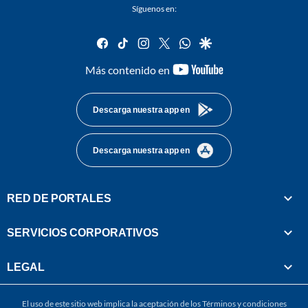
Síguenos en:
facebook
tiktok
instagram
twitter
whatsapp
google
youtube-
Más contenido en
footer
Descarga nuestra app en
Descarga nuestra app en
RED DE PORTALES
SERVICIOS CORPORATIVOS
LEGAL
El uso de este sitio web implica la aceptación de los
Términos y condiciones