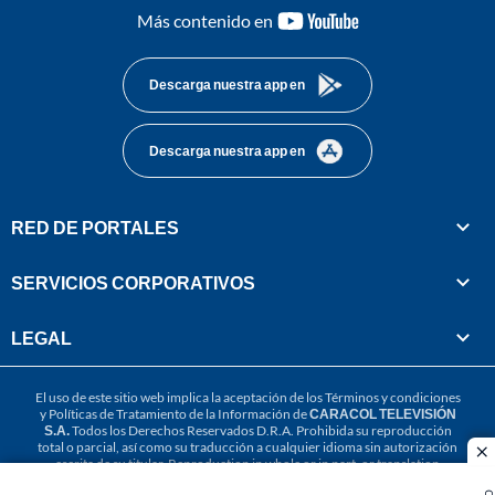
youtube-
Más contenido en
footer
Descarga nuestra app en
Descarga nuestra app en
RED DE PORTALES
SERVICIOS CORPORATIVOS
LEGAL
El uso de este sitio web implica la aceptación de los
Términos y condiciones
y
Políticas de Tratamiento de la Información
de
CARACOL TELEVISIÓN
S.A.
Todos los Derechos Reservados D.R.A. Prohibida su reproducción
total o parcial, así como su traducción a cualquier idioma sin autorización
cl
escrita de su titular. Reproduction in whole or in part, or translation
without written permission is prohibited. All rights reserved 2025.