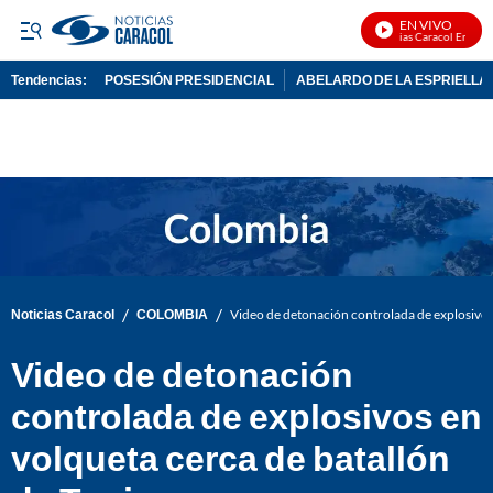
EN VIVO
Noticias Caracol En Vivo
Tendencias:
POSESIÓN PRESIDENCIAL
ABELARDO DE LA ESPRIELLA
PUBLICIDAD
/
/
Noticias Caracol
COLOMBIA
Video de detonación controlada de explosivos 
Video de detonación
controlada de explosivos en
volqueta cerca de batallón