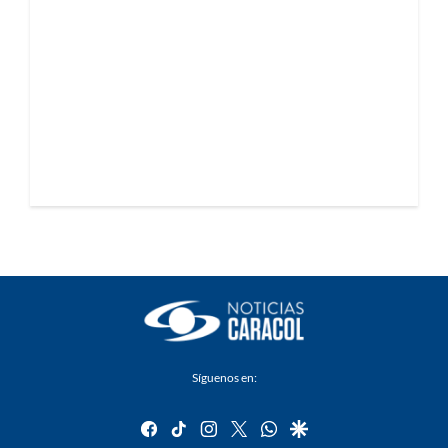
Síguenos en:
facebook
tiktok
instagram
twitter
whatsapp
google