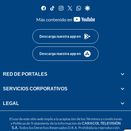
facebook
tiktok
instagram
twitter
whatsapp
google
youtube-
Más contenido en
footer
Descarga nuestra app en
Descarga nuestra app en
RED DE PORTALES
SERVICIOS CORPORATIVOS
LEGAL
El uso de este sitio web implica la aceptación de los
Términos y condiciones
y
Políticas de Tratamiento de la Información
de
CARACOL TELEVISIÓN
S.A.
Todos los Derechos Reservados D.R.A. Prohibida su reproducción