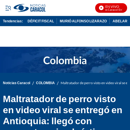
EN VIVO
Noticias Caracol En Vivo
Tendencias:
DÉFICIT FISCAL
MURIÓ ALFONSO LIZARAZO
ABELARDO
PUBLICIDAD
/
/
Noticias Caracol
COLOMBIA
Maltratador de perro visto en video viral se e
Maltratador de perro visto
en video viral se entregó en
Antioquia: llegó con