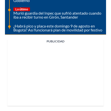
Gobierno
Lo último
Murió guardia del Inpec que sufrió atentado cuando
iba a recibir turno en Girón, Santander
¿Habrá pico y placa este domingo 9 de agosto en
Bogotá? Así funcionará plan de movilidad por festivo
PUBLICIDAD