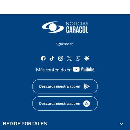
Síguenos en:
facebook
tiktok
instagram
twitter
whatsapp
google
youtube-
Más contenido en
footer
Descarga nuestra app en
Descarga nuestra app en
RED DE PORTALES