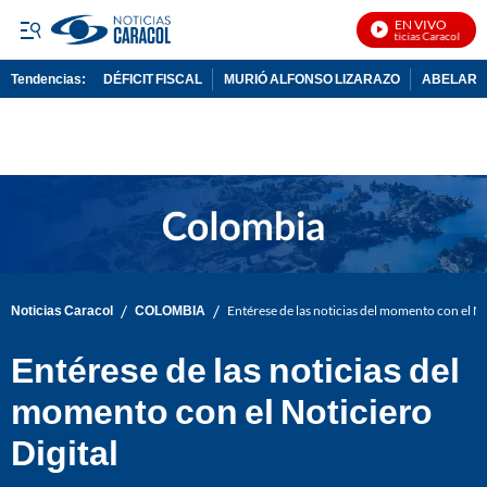
EN VIVO
Noticias Caracol En Vi
Tendencias:
DÉFICIT FISCAL
MURIÓ ALFONSO LIZARAZO
ABELARDO
PUBLICIDAD
/
/
Noticias Caracol
COLOMBIA
Entérese de las noticias del momento con el No
Entérese de las noticias del
momento con el Noticiero
Digital