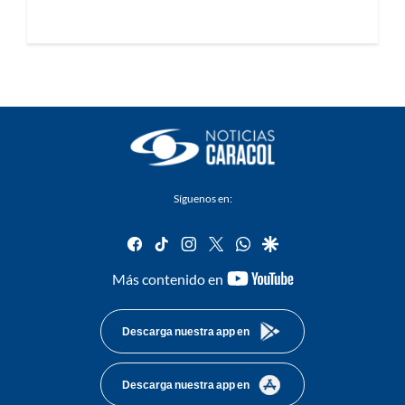
Síguenos en:
facebook
tiktok
instagram
twitter
whatsapp
google
youtube-
Más contenido en
footer
Descarga nuestra app en
Descarga nuestra app en