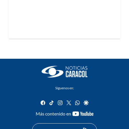
Síguenos en:
facebook
tiktok
instagram
twitter
whatsapp
google
youtube-
Más contenido en
footer