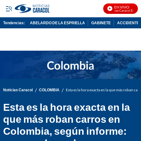
EN VIVO
Noticias Caracol En Vivo
Tendencias:
ABELARDO DE LA ESPRIELLA
GABINETE
ACCIDENTE 
PUBLICIDAD
/
/
Noticias Caracol
COLOMBIA
Esta es la hora exacta en la que más roban car
Esta es la hora exacta en la
que más roban carros en
Colombia, según informe: