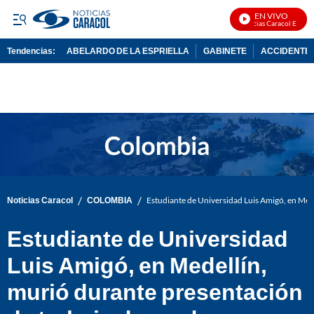
EN VIVO
Noticias Caracol En Vivo
Tendencias:
ABELARDO DE LA ESPRIELLA
GABINETE
ACCIDENTE 
PUBLICIDAD
/
/
Noticias Caracol
COLOMBIA
Estudiante de Universidad Luis Amigó, en Med
Estudiante de Universidad
Luis Amigó, en Medellín,
murió durante presentación