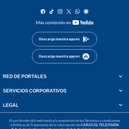
facebook
tiktok
instagram
twitter
whatsapp
google
youtube-
Más contenido en
footer
Descarga nuestra app en
Descarga nuestra app en
RED DE PORTALES
SERVICIOS CORPORATIVOS
LEGAL
El uso de este sitio web implica la aceptación de los
Términos y condiciones
y
Políticas de Tratamiento de la Información
de
CARACOL TELEVISIÓN