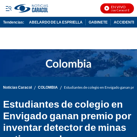
EN VIVO
Noticias Caracol En Vivo
Tendencias:
ABELARDO DE LA ESPRIELLA
GABINETE
ACCIDENTE 
PUBLICIDAD
/
/
Noticias Caracol
COLOMBIA
Estudiantes de colegio en Envigado ganan pre
Estudiantes de colegio en
Envigado ganan premio por
inventar detector de minas