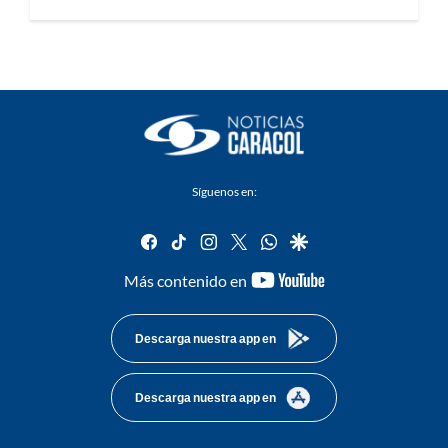
Síguenos en:
facebook
tiktok
instagram
twitter
whatsapp
google
youtube-
Más contenido en
footer
Descarga nuestra app en
Descarga nuestra app en