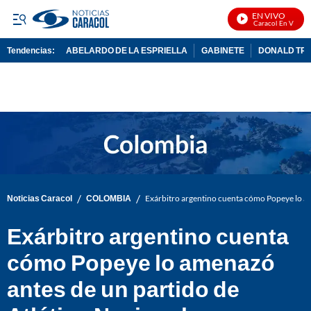
EN VIVO
Noticias Caracol En Vivo
Tendencias:
ABELARDO DE LA ESPRIELLA
GABINETE
DONALD TR
PUBLICIDAD
/
/
Noticias Caracol
COLOMBIA
Exárbitro argentino cuenta cómo Popeye lo am
Exárbitro argentino cuenta
cómo Popeye lo amenazó
antes de un partido de