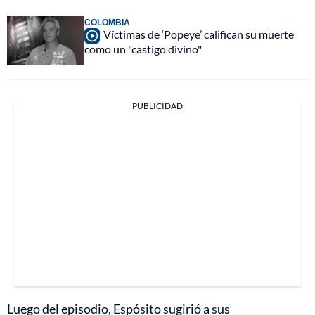
COLOMBIA
Víctimas de ‘Popeye’ califican su muerte
como un "castigo divino"
PUBLICIDAD
Luego del episodio, Espósito sugirió a sus