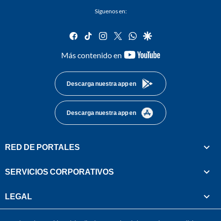
Síguenos en:
facebook
tiktok
instagram
twitter
whatsapp
google
youtube-
Más contenido en
footer
Descarga nuestra app en
Descarga nuestra app en
RED DE PORTALES
SERVICIOS CORPORATIVOS
LEGAL