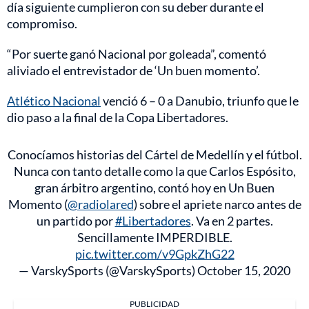
día siguiente cumplieron con su deber durante el
compromiso.
“Por suerte ganó Nacional por goleada”, comentó
aliviado el entrevistador de ‘Un buen momento’.
Atlético Nacional
venció 6 – 0 a Danubio, triunfo que le
dio paso a la final de la Copa Libertadores.
Conocíamos historias del Cártel de Medellín y el fútbol.
Nunca con tanto detalle como la que Carlos Espósito,
gran árbitro argentino, contó hoy en Un Buen
Momento (
@radiolared
) sobre el apriete narco antes de
un partido por
#Libertadores
. Va en 2 partes.
Sencillamente IMPERDIBLE.
pic.twitter.com/v9GpkZhG22
— VarskySports (@VarskySports)
October 15, 2020
PUBLICIDAD