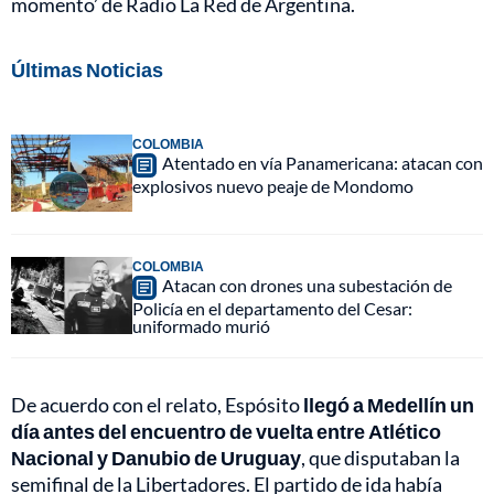
momento’ de Radio La Red de Argentina.
Últimas Noticias
COLOMBIA
Atentado en vía Panamericana: atacan con
explosivos nuevo peaje de Mondomo
COLOMBIA
Atacan con drones una subestación de
Policía en el departamento del Cesar:
uniformado murió
De acuerdo con el relato, Espósito
llegó a Medellín un
día antes del encuentro de vuelta entre Atlético
Nacional y Danubio de Uruguay
, que disputaban la
semifinal de la Libertadores. El partido de ida había