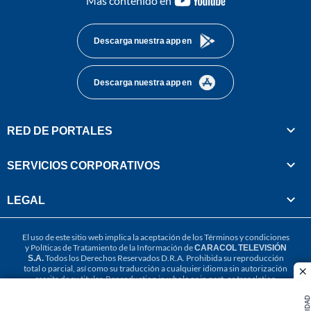
Más contenido en
footer
Descarga nuestra app en
Descarga nuestra app en
RED DE PORTALES
SERVICIOS CORPORATIVOS
LEGAL
El uso de este sitio web implica la aceptación de los
Términos y condiciones
y
Políticas de Tratamiento de la Información
de
CARACOL TELEVISIÓN
S.A.
Todos los Derechos Reservados D.R.A. Prohibida su reproducción
total o parcial, así como su traducción a cualquier idioma sin autorización
cl
escrita de su titular. Reproduction in whole or in part, or translation
without written permission is prohibited. All rights reserved 2025.