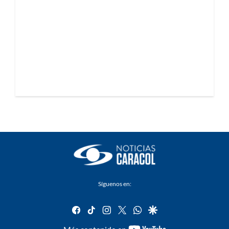
Síguenos en:
facebook
tiktok
instagram
twitter
whatsapp
google
youtube-