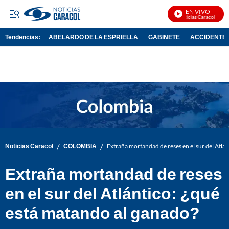
EN VIVO
Noticias Caracol En Viv
Tendencias:
ABELARDO DE LA ESPRIELLA
GABINETE
ACCIDENTE 
PUBLICIDAD
/
/
Noticias Caracol
COLOMBIA
Extraña mortandad de reses en el sur del Atlá
Extraña mortandad de reses
en el sur del Atlántico: ¿qué
está matando al ganado?