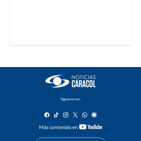
Síguenos en:
facebook
tiktok
instagram
twitter
whatsapp
google
youtube-
Más contenido en
footer