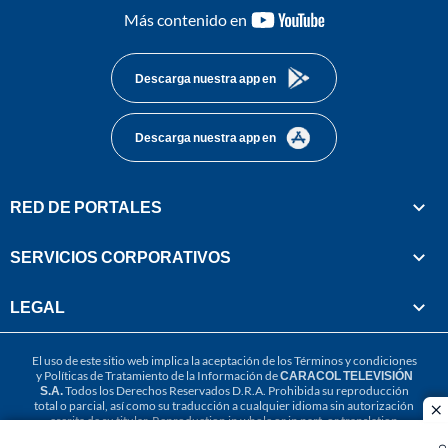
youtube-
Más contenido en
footer
Descarga nuestra app en
Descarga nuestra app en
RED DE PORTALES
SERVICIOS CORPORATIVOS
LEGAL
El uso de este sitio web implica la aceptación de los
Términos y condiciones
y
Políticas de Tratamiento de la Información
de
CARACOL TELEVISIÓN
S.A.
Todos los Derechos Reservados D.R.A. Prohibida su reproducción
total o parcial, así como su traducción a cualquier idioma sin autorización
cl
escrita de su titular. Reproduction in whole or in part, or translation
without written permission is prohibited. All rights reserved 2025.