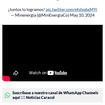
¡Juntos lo logramos!
pic.twitter.com/efshq6xMYj
— Minenergía (@MinEnergiaCo)
May 10, 2024
Suscríbase a nuestro canal de WhatsApp Channels
aquí 👉🏻 Noticias Caracol