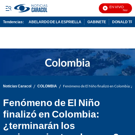
EN VIVO
Noticias C
Tendencias:
ABELARDO DE LA ESPRIELLA
GABINETE
DONALD TR
PUBLICIDAD
/
/
Noticias Caracol
COLOMBIA
Fenómeno de El Niño finalizó en Colombia: ¿t
Fenómeno de El Niño
finalizó en Colombia:
¿terminarán los