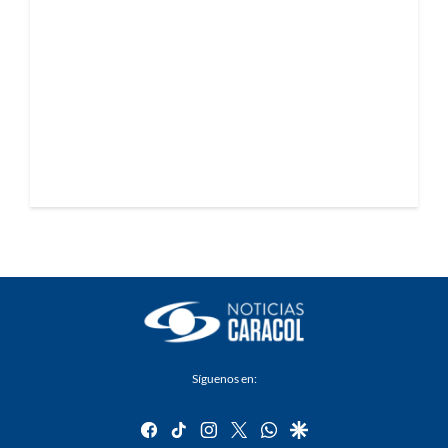
Síguenos en:
facebook
tiktok
instagram
twitter
whatsapp
google