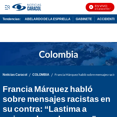
EN VIVO
Noticias Caracol En Vivo
Tendencias:
ABELARDO DE LA ESPRIELLA
GABINETE
ACCIDENTE 
PUBLICIDAD
/
/
Noticias Caracol
COLOMBIA
Francia Márquez habló sobre mensajes racista
Francia Márquez habló
sobre mensajes racistas en
su contra: “Lastima a