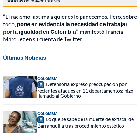
noticias de mayor interés
“El racismo lastima a quienes lo padecemos. Pero, sobre
todo,
pone en evidencia la necesidad de trabajar
por la igualdad en Colombia
”, manifestó Francia
Márquez en su cuenta de Twitter.
Últimas Noticias
COLOMBIA
Defensoría expresó preocupación por
recientes ataques en 11 departamentos: hizo
llamado al Gobierno
COLOMBIA
Lo que se sabe de la muerte de exfiscal de
Barranquilla tras procedimiento estético