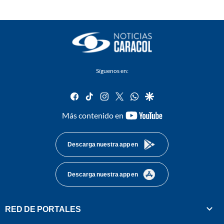
Síguenos en:
facebook
tiktok
instagram
twitter
whatsapp
google
youtube-
Más contenido en
footer
Descarga nuestra app en
Descarga nuestra app en
RED DE PORTALES