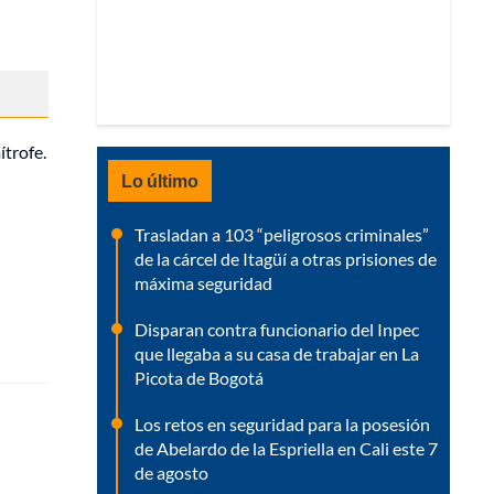
ítrofe.
Lo último
Trasladan a 103 “peligrosos criminales”
de la cárcel de Itagüí a otras prisiones de
máxima seguridad
Disparan contra funcionario del Inpec
que llegaba a su casa de trabajar en La
Picota de Bogotá
Los retos en seguridad para la posesión
de Abelardo de la Espriella en Cali este 7
de agosto