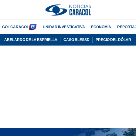
GOL CARACOL
UNIDAD INVESTIGATIVA
ECONOMÍA
REPORTA
ABELARDO DE LA ESPRIELLA
CASO BLESSD
PRECIO DEL DÓLAR
PUBLICIDAD