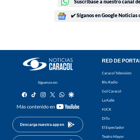
Suscríbase a nuestro canal d
✔️ Síganos en Google Noticias
RED DE PORTA
Caracol Televisión
Blu Radio
Síguenos en:
Gol Caracol
facebook
tiktok
instagram
twitter
whatsapp
google
La Kalle
youtube-
Más contenido en
HJCK
footer
DiTu
Descarga nuestra app en
El Espectador
Teatro Mayor