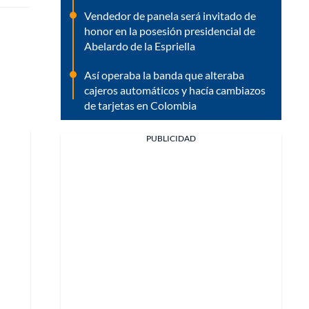
Vendedor de panela será invitado de
honor en la posesión presidencial de
Abelardo de la Espriella
Así operaba la banda que alteraba
cajeros automáticos y hacía cambiazos
de tarjetas en Colombia
PUBLICIDAD