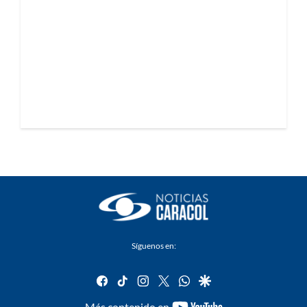
Síguenos en:
facebook
tiktok
instagram
twitter
whatsapp
google
youtube-
Más contenido en