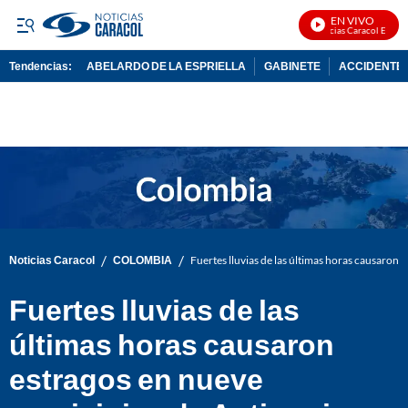
EN VIVO
Noticias Caracol En Vivo
Tendencias:
ABELARDO DE LA ESPRIELLA
GABINETE
ACCIDENTE 
PUBLICIDAD
/
/
Noticias Caracol
COLOMBIA
Fuertes lluvias de las últimas horas causaron
Fuertes lluvias de las
últimas horas causaron
estragos en nueve