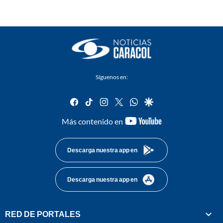
Síguenos en:
facebook
tiktok
instagram
twitter
whatsapp
google
youtube-
Más contenido en
footer
Descarga nuestra app en
Descarga nuestra app en
RED DE PORTALES