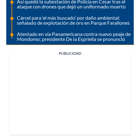
Así quedó la subestación de Policía en Cesar tras el
ataque con drones que dejó un uniformado muerto
Cárcel para ‘el más buscado’ por daño ambiental:
señalado de explotación de oro en Parque Farallones
Atentado en vía Panamericana contra nuevo peaje de
Mondomo; presidente De la Espriella se pronunció
PUBLICIDAD