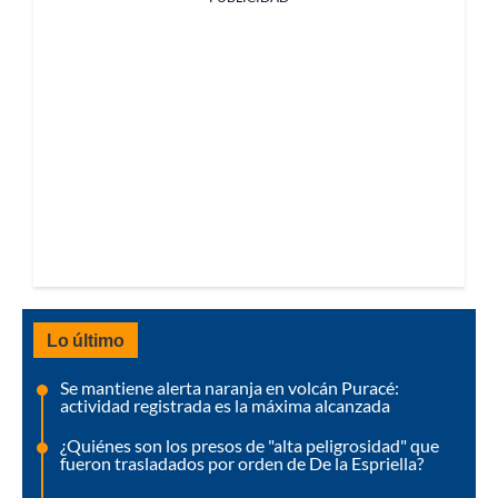
Lo último
Se mantiene alerta naranja en volcán Puracé:
actividad registrada es la máxima alcanzada
¿Quiénes son los presos de "alta peligrosidad" que
fueron trasladados por orden de De la Espriella?