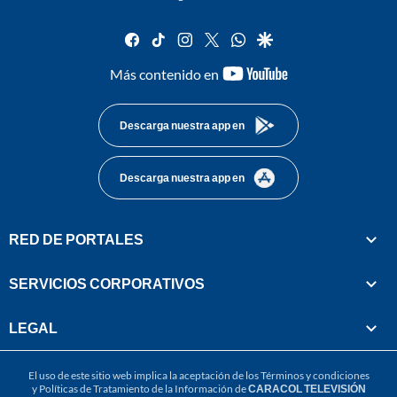
facebook
tiktok
instagram
twitter
whatsapp
google
youtube-
Más contenido en
footer
Descarga nuestra app en
Descarga nuestra app en
RED DE PORTALES
SERVICIOS CORPORATIVOS
LEGAL
El uso de este sitio web implica la aceptación de los
Términos y condiciones
y
Políticas de Tratamiento de la Información
de
CARACOL TELEVISIÓN