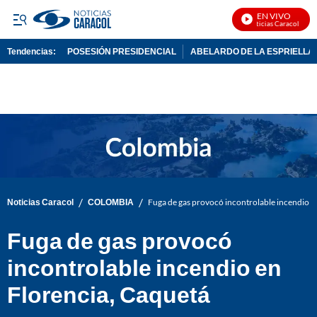
EN VIVO
Noticias Caracol En Vi
Tendencias:
POSESIÓN PRESIDENCIAL
ABELARDO DE LA ESPRIELLA
PUBLICIDAD
/
/
Noticias Caracol
COLOMBIA
Fuga de gas provocó incontrolable incendio e
Fuga de gas provocó
incontrolable incendio en
Florencia, Caquetá