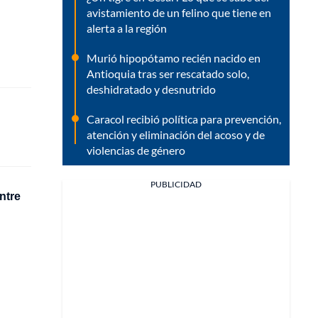
avistamiento de un felino que tiene en
alerta a la región
Murió hipopótamo recién nacido en
Antioquia tras ser rescatado solo,
deshidratado y desnutrido
Caracol recibió política para prevención,
atención y eliminación del acoso y de
violencias de género
PUBLICIDAD
ntre