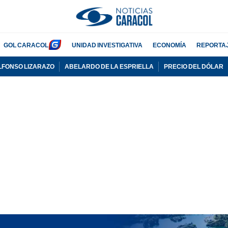
GOL CARACOL
UNIDAD INVESTIGATIVA
ECONOMÍA
REPORTA
LFONSO LIZARAZO
ABELARDO DE LA ESPRIELLA
PRECIO DEL DÓLAR
PUBLICIDAD