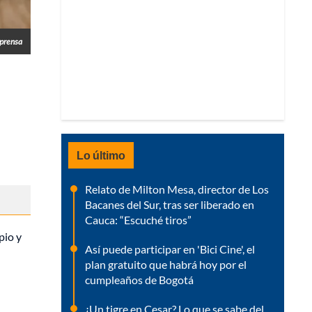
prensa
Lo último
Relato de Milton Mesa, director de Los
Bacanes del Sur, tras ser liberado en
Cauca: “Escuché tiros”
pio y
Así puede participar en 'Bici Cine', el
plan gratuito que habrá hoy por el
cumpleaños de Bogotá
¿Un tigre en Cesar? Lo que se sabe del