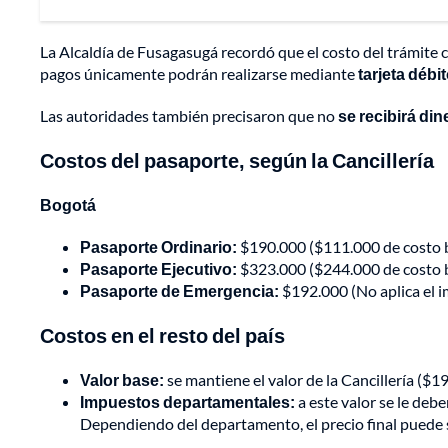
La Alcaldía de Fusagasugá recordó que el costo del trámite co
pagos únicamente podrán realizarse mediante
tarjeta débi
Las autoridades también precisaron que no
se recibirá din
Costos del pasaporte, según la Cancillería
Bogotá
Pasaporte Ordinario:
$190.000 ($111.000 de costo 
Pasaporte Ejecutivo:
$323.000 ($244.000 de costo 
Pasaporte de Emergencia:
$192.000 (No aplica el i
Costos en el resto del país
Valor base:
se mantiene el valor de la Cancillería ($1
Impuestos departamentales:
a este valor se le deb
Dependiendo del departamento, el precio final puede 