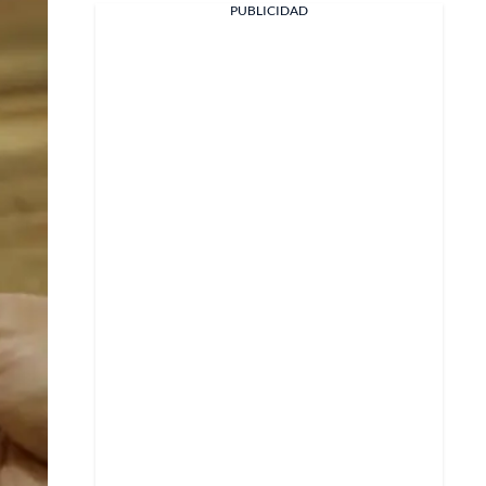
PUBLICIDAD
Facebook
X
Whatsapp
Copiar enlace
Telegram
LinkedIn