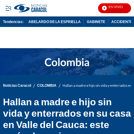
EN VIVO
Noti
Tendencias:
ABELARDO DE LA ESPRIELLA
GABINETE
ACCIDENTE 
PUBLICIDAD
/
/
Noticias Caracol
COLOMBIA
Hallan a madre e hijo sin vida y enterrados en s
Hallan a madre e hijo sin
vida y enterrados en su casa
en Valle del Cauca: este