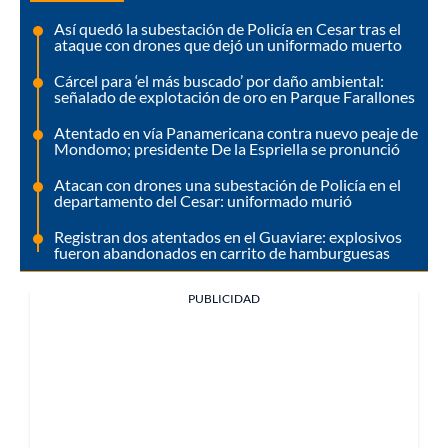
Así quedó la subestación de Policía en Cesar tras el
ataque con drones que dejó un uniformado muerto
Cárcel para ‘el más buscado’ por daño ambiental:
señalado de explotación de oro en Parque Farallones
Atentado en vía Panamericana contra nuevo peaje de
Mondomo; presidente De la Espriella se pronunció
Atacan con drones una subestación de Policía en el
departamento del Cesar: uniformado murió
Registran dos atentados en el Guaviare: explosivos
fueron abandonados en carrito de hamburguesas
PUBLICIDAD