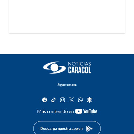
Síguenos en:
facebook
tiktok
instagram
twitter
whatsapp
google
youtube-
Más contenido en
footer
Descarga nuestra app en