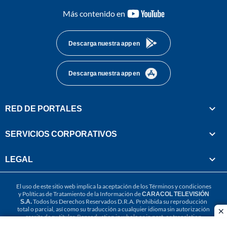
youtube-
Más contenido en
footer
Descarga nuestra app en
Descarga nuestra app en
RED DE PORTALES
SERVICIOS CORPORATIVOS
LEGAL
El uso de este sitio web implica la aceptación de los
Términos y condiciones
y
Políticas de Tratamiento de la Información
de
CARACOL TELEVISIÓN
S.A.
Todos los Derechos Reservados D.R.A. Prohibida su reproducción
total o parcial, así como su traducción a cualquier idioma sin autorización
cl
escrita de su titular. Reproduction in whole or in part, or translation
without written permission is prohibited. All rights reserved 2025.