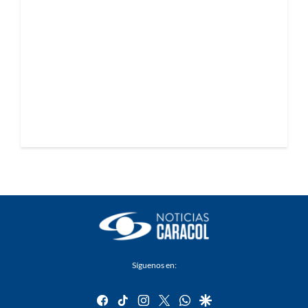
Síguenos en:
facebook
tiktok
instagram
twitter
whatsapp
google