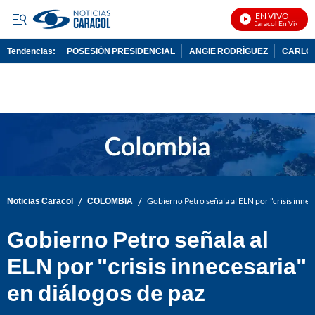
EN VIVO
Noticias Caracol En Vivo
Tendencias:
POSESIÓN PRESIDENCIAL
ANGIE RODRÍGUEZ
CARLOS
PUBLICIDAD
/
/
Noticias Caracol
COLOMBIA
Gobierno Petro señala al ELN por "crisis innec
Gobierno Petro señala al
ELN por "crisis innecesaria"
en diálogos de paz