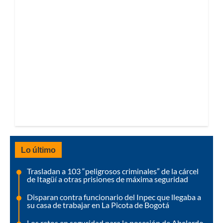
Lo último
Trasladan a 103 “peligrosos criminales” de la cárcel
de Itagüí a otras prisiones de máxima seguridad
Disparan contra funcionario del Inpec que llegaba a
su casa de trabajar en La Picota de Bogotá
Los retos en seguridad para la posesión de Abelardo