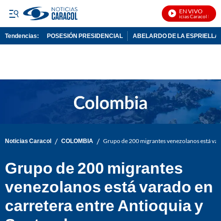
EN VIVO
Noticias Caracol En Viv
Tendencias:
POSESIÓN PRESIDENCIAL
ABELARDO DE LA ESPRIELLA
PUBLICIDAD
/
/
Noticias Caracol
COLOMBIA
Grupo de 200 migrantes venezolanos está vara
Grupo de 200 migrantes
venezolanos está varado en
carretera entre Antioquia y