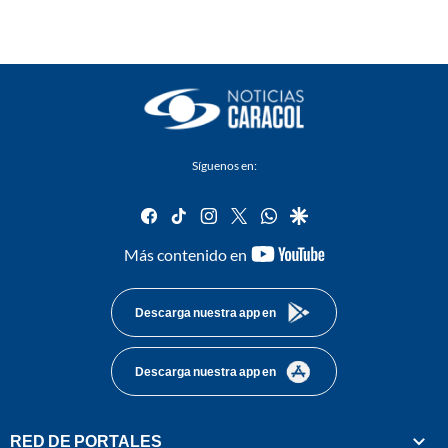
Síguenos en:
facebook
tiktok
instagram
twitter
whatsapp
google
youtube-
Más contenido en
footer
Descarga nuestra app en
Descarga nuestra app en
RED DE PORTALES