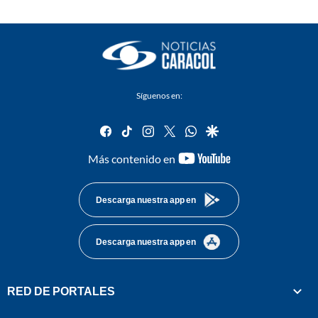
Síguenos en:
facebook
tiktok
instagram
twitter
whatsapp
google
youtube-
Más contenido en
footer
Descarga nuestra app en
Descarga nuestra app en
RED DE PORTALES