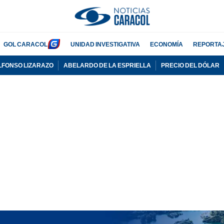
GOL CARACOL
UNIDAD INVESTIGATIVA
ECONOMÍA
REPORTA
LFONSO LIZARAZO
ABELARDO DE LA ESPRIELLA
PRECIO DEL DÓLAR
PUBLICIDAD