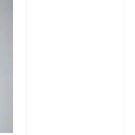
X
Whatsapp
Copiar enlace
Telegram
LinkedIn