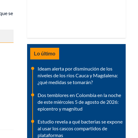
 que se
Lo último
Ideam alerta por disminución de los
niveles de los ríos Cauca y Magdalena:
¿qué medidas se tomarán?
Dos temblores en Colombia en la noche
de este miércoles 5 de agosto de 2026:
epicentro y magnitud
Estudio revela a qué bacterias se expone
al usar los cascos compartidos de
plataformas