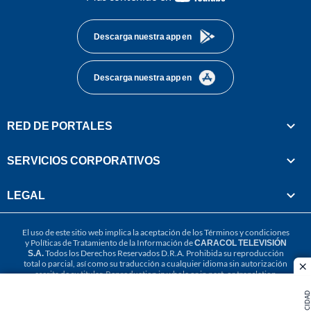
footer
Descarga nuestra app en
Descarga nuestra app en
RED DE PORTALES
SERVICIOS CORPORATIVOS
LEGAL
El uso de este sitio web implica la aceptación de los
Términos y condiciones
y
Políticas de Tratamiento de la Información
de
CARACOL TELEVISIÓN
S.A.
Todos los Derechos Reservados D.R.A. Prohibida su reproducción
total o parcial, así como su traducción a cualquier idioma sin autorización
cl
escrita de su titular. Reproduction in whole or in part, or translation
without written permission is prohibited. All rights reserved 2025.
PUBLICIDAD