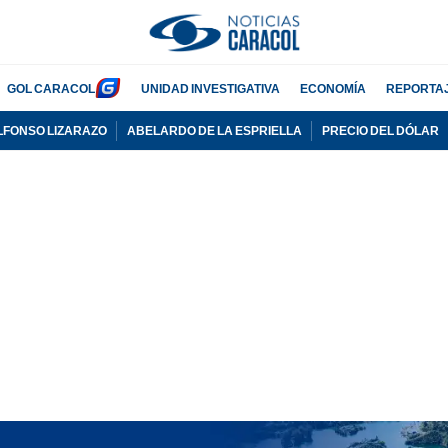
GOL CARACOL
UNIDAD INVESTIGATIVA
ECONOMÍA
REPORTA
LFONSO LIZARAZO
ABELARDO DE LA ESPRIELLA
PRECIO DEL DÓLAR
PUBLICIDAD