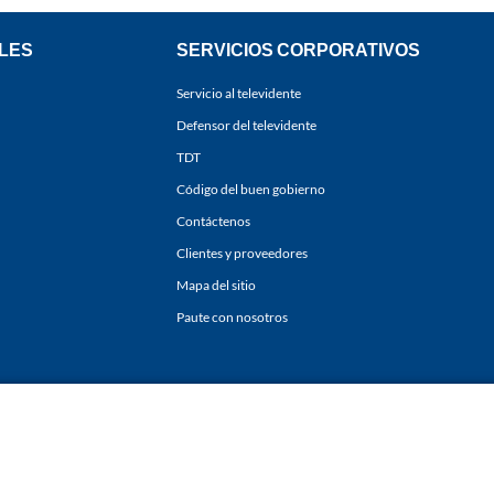
LES
SERVICIOS CORPORATIVOS
Servicio al televidente
Defensor del televidente
TDT
Código del buen gobierno
Contáctenos
Clientes y proveedores
Mapa del sitio
Paute con nosotros
ones
y
Políticas de Tratamiento de la Información
de
CARACOL TELEVISIÓN S.A.
Todo