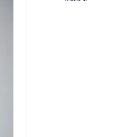
Facebook
X
Whatsapp
Copiar enlace
Telegram
LinkedIn