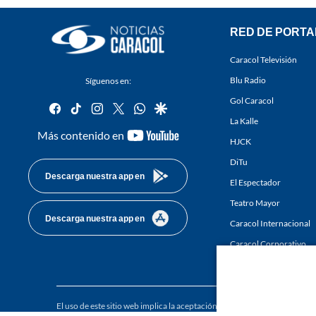
RED DE PORTA
Caracol Televisión
Blu Radio
Síguenos en:
Gol Caracol
facebook
tiktok
instagram
twitter
whatsapp
google
La Kalle
youtube-
Más contenido en
HJCK
footer
DiTu
Descarga nuestra app en
El Espectador
Teatro Mayor
Descarga nuestra app en
Caracol Internacional
Caracol Corporativo
Caracol Next
El uso de este sitio web implica la aceptación de los
Términos y condici