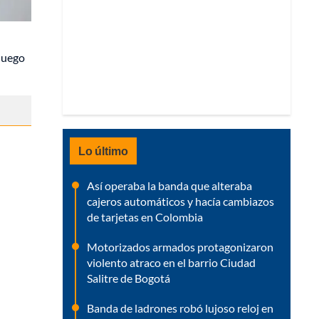
luego
Lo último
Así operaba la banda que alteraba
cajeros automáticos y hacía cambiazos
de tarjetas en Colombia
Motorizados armados protagonizaron
violento atraco en el barrio Ciudad
Salitre de Bogotá
Banda de ladrones robó lujoso reloj en