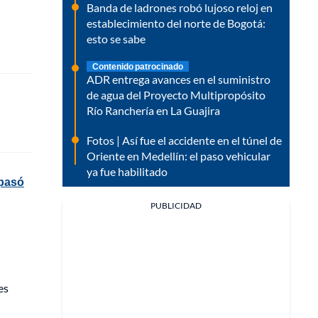
Banda de ladrones robó lujoso reloj en
establecimiento del norte de Bogotá:
esto se sabe
Contenido patrocinado
ADR entrega avances en el suministro
de agua del Proyecto Multipropósito
Río Ranchería en La Guajira
Fotos | Así fue el accidente en el túnel de
Oriente en Medellín: el paso vehicular
ya fue habilitado
 pasó
PUBLICIDAD
es