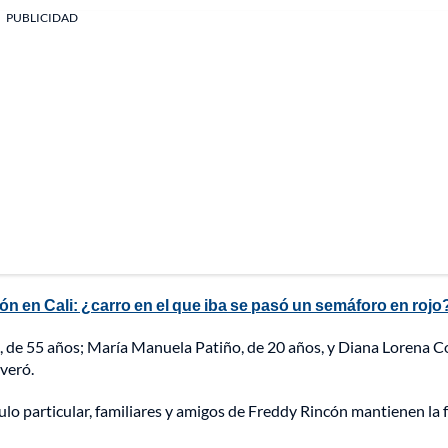
PUBLICIDAD
ón en Cali: ¿carro en el que iba se pasó un semáforo en rojo
, de 55 años; María Manuela Patiño, de 20 años, y Diana Lorena C
veró.
ulo particular, familiares y amigos de Freddy Rincón mantienen la 