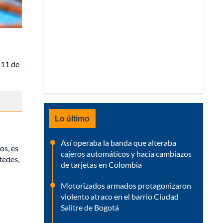
 11 de
Lo último
Así operaba la banda que alteraba
os, es
cajeros automáticos y hacía cambiazos
tedes,
de tarjetas en Colombia
Motorizados armados protagonizaron
violento atraco en el barrio Ciudad
Salitre de Bogotá