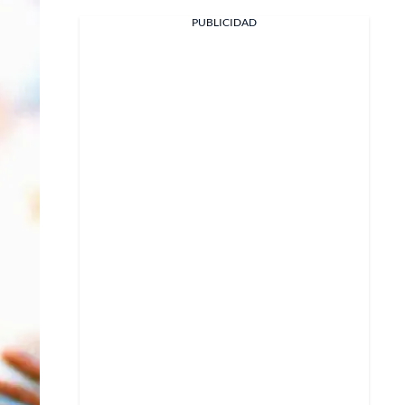
Facebook
PUBLICIDAD
X
Whatsapp
Copiar enlace
Telegram
LinkedIn