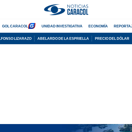
GOL CARACOL
UNIDAD INVESTIGATIVA
ECONOMÍA
REPORTA
LFONSO LIZARAZO
ABELARDO DE LA ESPRIELLA
PRECIO DEL DÓLAR
PUBLICIDAD