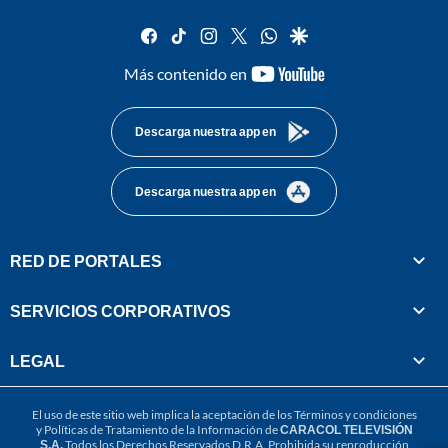
facebook
tiktok
instagram
twitter
whatsapp
google
youtube-
Más contenido en
footer
Descarga nuestra app en
Descarga nuestra app en
RED DE PORTALES
SERVICIOS CORPORATIVOS
LEGAL
El uso de este sitio web implica la aceptación de los
Términos y condiciones
y
Políticas de Tratamiento de la Información
de
CARACOL TELEVISIÓN
S.A.
Todos los Derechos Reservados D.R.A. Prohibida su reproducción