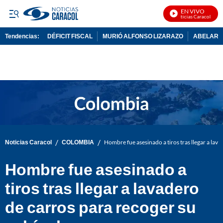
EN VIVO
Noticias Caracol En Vi
Tendencias:
DÉFICIT FISCAL
MURIÓ ALFONSO LIZARAZO
ABELARDO
PUBLICIDAD
/
/
Noticias Caracol
COLOMBIA
Hombre fue asesinado a tiros tras llegar a lav
Hombre fue asesinado a
tiros tras llegar a lavadero
de carros para recoger su