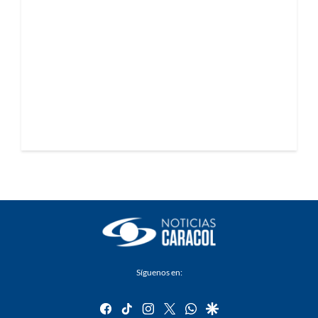
Síguenos en:
facebook
tiktok
instagram
twitter
whatsapp
google