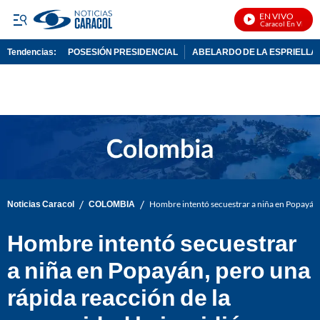
EN VIVO
Noticias Caracol En Vivo
Tendencias:
POSESIÓN PRESIDENCIAL
ABELARDO DE LA ESPRIELLA
PUBLICIDAD
/
/
Noticias Caracol
COLOMBIA
Hombre intentó secuestrar a niña en Popayán,
Hombre intentó secuestrar
a niña en Popayán, pero una
rápida reacción de la