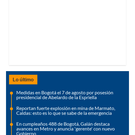
Lo último
Medidas en Bogotá el 7 de agosto por posesión
presidencial de Abelardo de la Espriella
Reportan fuerte explosión en mina de Marmato,
Caldas: esto es lo que se sabe de la emergencia
En cumpleaños 488 de Bogotá, Galán destaca
avances en Metro y anuncia 'gerente' con nuevo
Gobierno