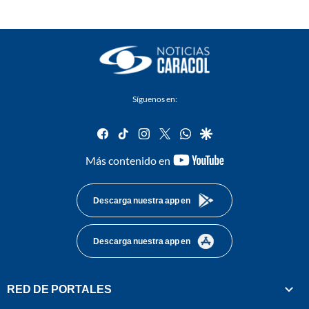
Síguenos en:
facebook
tiktok
instagram
twitter
whatsapp
google
youtube-
Más contenido en
footer
Descarga nuestra app en
Descarga nuestra app en
RED DE PORTALES