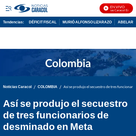
EN VIVO
Noticias Caracol En Vivo
Tendencias:
DÉFICIT FISCAL
MURIÓ ALFONSO LIZARAZO
ABELARDO
PUBLICIDAD
/
/
Noticias Caracol
COLOMBIA
Así se produjo el secuestro de tres funcionar
Así se produjo el secuestro
de tres funcionarios de
desminado en Meta