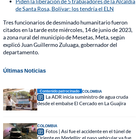
Piden la liberación de 5 trabajadores de la Alcaldía
de Santa Rosa, Bolívar: los tendría el ELN
Tres funcionarios de desminado humanitario fueron
citados en la tarde este miércoles, 14 de junio de 2023,
a zona rural del municipio de Mesetas, Meta, según
explicó Juan Guillermo Zuluaga, gobernador del
departamento.
Últimas Noticias
Contenido patrocinado
COLOMBIA
La ADR inicia suministro de agua cruda
desde el embalse El Cercado en La Guajira
COLOMBIA
Fotos | Así fue el accidente en el túnel de
Oriente en Medellín: el paso vehicular ya fue