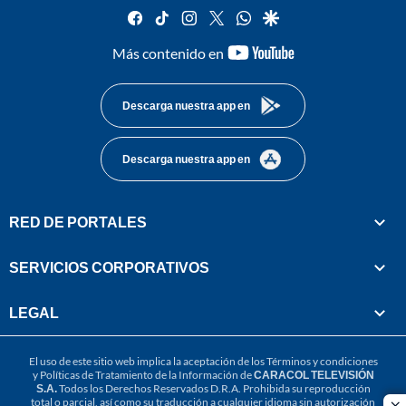
facebook
tiktok
instagram
twitter
whatsapp
google
youtube-
Más contenido en
footer
Descarga nuestra app en
Descarga nuestra app en
RED DE PORTALES
SERVICIOS CORPORATIVOS
LEGAL
El uso de este sitio web implica la aceptación de los
Términos y condiciones
y
Políticas de Tratamiento de la Información
de
CARACOL TELEVISIÓN
S.A.
Todos los Derechos Reservados D.R.A. Prohibida su reproducción
total o parcial, así como su traducción a cualquier idioma sin autorización