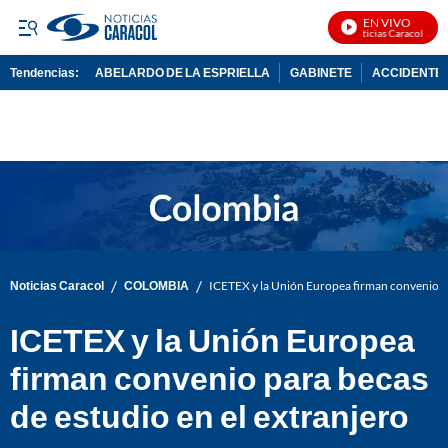
EN VIVO
Noticias Caracol En Vi
Tendencias:
ABELARDO DE LA ESPRIELLA
GABINETE
ACCIDENTE 
PUBLICIDAD
/
/
Noticias Caracol
COLOMBIA
ICETEX y la Unión Europea firman convenio pa
ICETEX y la Unión Europea
firman convenio para becas
de estudio en el extranjero