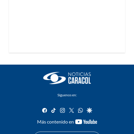
Síguenos en:
facebook
tiktok
instagram
twitter
whatsapp
google
youtube-
Más contenido en
footer