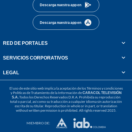
Descarga nuestra app en
Descarga nuestra app en
RED DE PORTALES
SERVICIOS CORPORATIVOS
LEGAL
El uso de este sitio web implica la aceptación de los
Términos y condiciones
y
Políticas de Tratamiento de la Información
de
CARACOL TELEVISIÓN
S.A.
Todos los Derechos Reservados D.R.A. Prohibida su reproducción
total o parcial, así como su traducción a cualquier idioma sin autorización
escrita de su titular. Reproduction in whole or in part, or translation
without written permission is prohibited. All rights reserved 2025.
MIEMBRO DE: