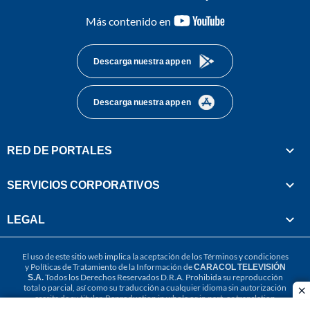
youtube-
Más contenido en
footer
Descarga nuestra app en
Descarga nuestra app en
RED DE PORTALES
SERVICIOS CORPORATIVOS
LEGAL
El uso de este sitio web implica la aceptación de los
Términos y condiciones
y
Políticas de Tratamiento de la Información
de
CARACOL TELEVISIÓN
S.A.
Todos los Derechos Reservados D.R.A. Prohibida su reproducción
total o parcial, así como su traducción a cualquier idioma sin autorización
cl
escrita de su titular. Reproduction in whole or in part, or translation
without written permission is prohibited. All rights reserved 2025.