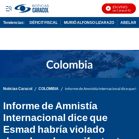
EN VIVO
Noticias Caracol En Vivo
Tendencias:
DÉFICIT FISCAL
MURIÓ ALFONSO LIZARAZO
ABELARDO
PUBLICIDAD
/
/
Noticias Caracol
COLOMBIA
Informe de Amnistía Internacional dice que E
Informe de Amnistía
Internacional dice que
Esmad habría violado