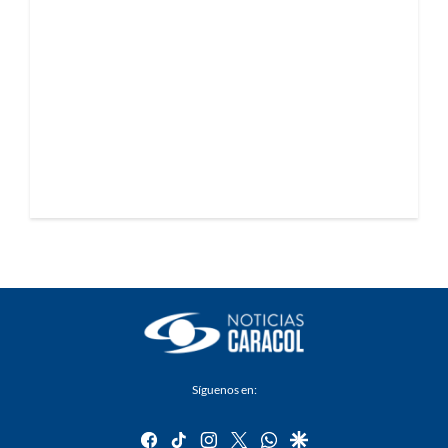
Síguenos en:
facebook
tiktok
instagram
twitter
whatsapp
google