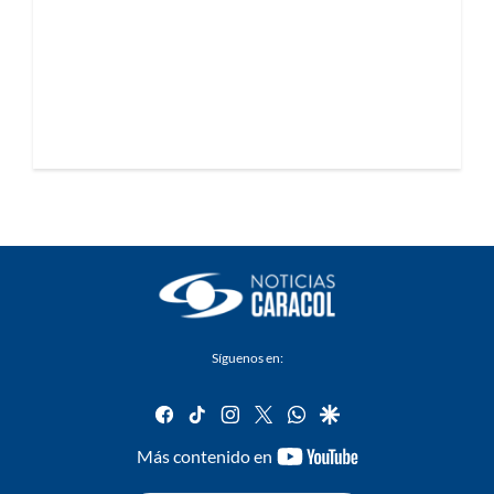
Síguenos en:
facebook
tiktok
instagram
twitter
whatsapp
google
youtube-
Más contenido en
footer