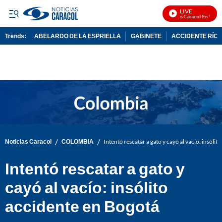
LIVE
Noticias Caracol En Vivo
Trends:
ABELARDO DE LA ESPRIELLA
GABINETE
ACCIDENTE RÍO 
ADVERTISEMENT
/
/
Noticias Caracol
COLOMBIA
Intentó rescatar a gato y cayó al vacío: insóli
Intentó rescatar a gato y
cayó al vacío: insólito
accidente en Bogotá