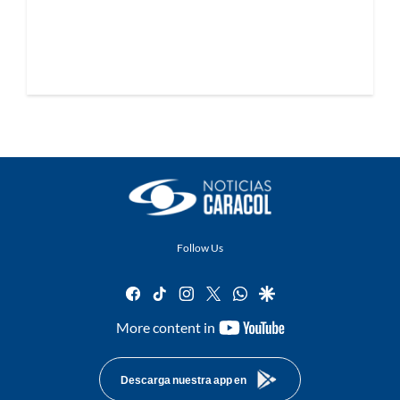
Follow Us
facebook
tiktok
instagram
twitter
whatsapp
google
youtube-
More content in
footer
Descarga nuestra app en