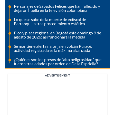
Personajes de Sábados Felices que han fallecido y
dejaron huella en la televisión colombiana
Lo que se sabe de la muerte de exfiscal de
Barranquilla tras procedimiento estético
Pico y placa regional en Bogotá este domingo 9 de
agosto de 2026: así funcionará la medida
Se mantiene alerta naranja en volcán Puracé:
actividad registrada es la máxima alcanzada
¿Quiénes son los presos de "alta peligrosidad" que
fueron trasladados por orden de De la Espriella?
ADVERTISEMENT