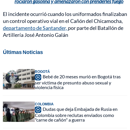
rociaron gasolina y amenazaron con prenderles fuego
El incidente ocurrió cuando los uniformados finalizaban
un control operativo vial en el Cañón del Chicamocha,
departamento de Santander,
por parte del Batallón de
Artillería José Antonio Galán
Últimas Noticias
BOGOTÁ
Bebé de 20 meses murió en Bogotá tras
ser víctima de presunto abuso sexual y
violencia física
COLOMBIA
Dudas que deja Embajada de Rusia en
Colombia sobre reclutas enviados como
"carne de cañón" a guerra