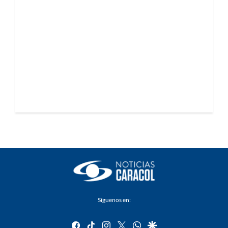
Síguenos en:
facebook
tiktok
instagram
twitter
whatsapp
google