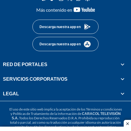
youtube-
Más contenido en
footer
Descarga nuestra app en
Descarga nuestra app en
RED DE PORTALES
SERVICIOS CORPORATIVOS
LEGAL
El uso de este sitio web implica la aceptación de los
Términos y condiciones
y
Políticas de Tratamiento de la Información
de
CARACOL TELEVISIÓN
S.A.
Todos los Derechos Reservados D.R.A. Prohibida su reproducción
total o parcial, así como su traducción a cualquier idioma sin autorización
cl
escrita de su titular. Reproduction in whole or in part, or translation