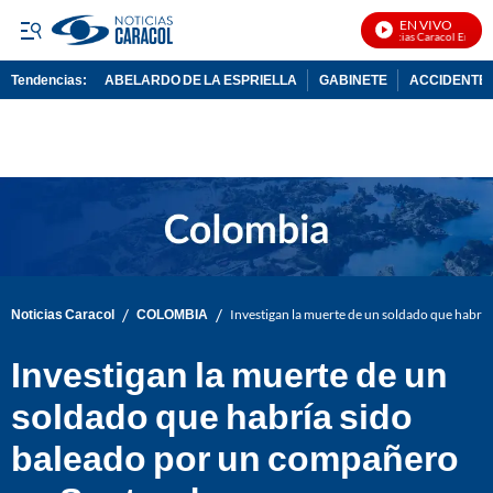
EN VIVO
Noticias Caracol En Vivo
Tendencias:
ABELARDO DE LA ESPRIELLA
GABINETE
ACCIDENTE 
PUBLICIDAD
/
/
Noticias Caracol
COLOMBIA
Investigan la muerte de un soldado que habrí
Investigan la muerte de un
soldado que habría sido
baleado por un compañero