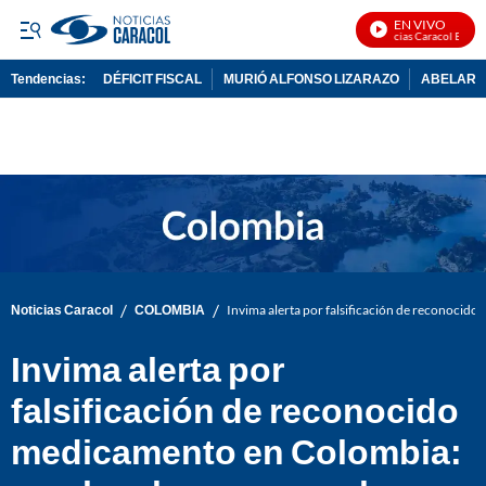
EN VIVO
Noticias Caracol En Vivo
Tendencias:
DÉFICIT FISCAL
MURIÓ ALFONSO LIZARAZO
ABELARDO
PUBLICIDAD
/
/
Noticias Caracol
COLOMBIA
Invima alerta por falsificación de reconocid
Invima alerta por
falsificación de reconocido
medicamento en Colombia: