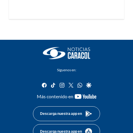
Síguenos en:
facebook
tiktok
instagram
twitter
whatsapp
google
youtube-
Más contenido en
footer
Descarga nuestra app en
Descarga nuestra app en