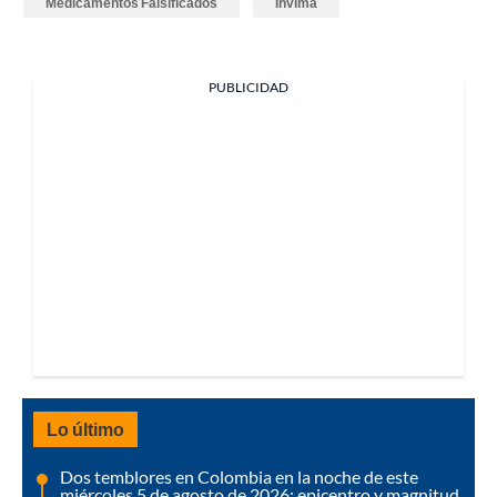
Medicamentos Falsificados
Invima
PUBLICIDAD
Lo último
Dos temblores en Colombia en la noche de este
miércoles 5 de agosto de 2026: epicentro y magnitud