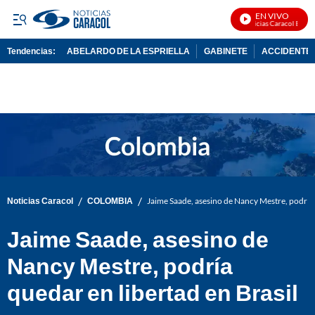
EN VIVO
Noticias Caracol En Vivo
Tendencias:
ABELARDO DE LA ESPRIELLA
GABINETE
ACCIDENTE 
PUBLICIDAD
/
/
Noticias Caracol
COLOMBIA
Jaime Saade, asesino de Nancy Mestre, podría 
Jaime Saade, asesino de
Nancy Mestre, podría
quedar en libertad en Brasil