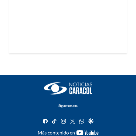
Síguenos en:
facebook
tiktok
instagram
twitter
whatsapp
google
youtube-
Más contenido en