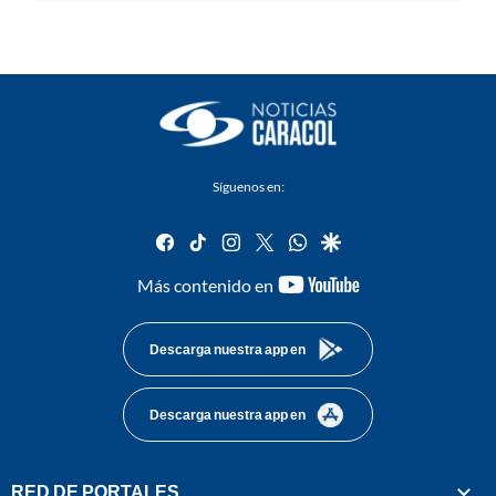
Síguenos en:
facebook
tiktok
instagram
twitter
whatsapp
google
youtube-
Más contenido en
footer
Descarga nuestra app en
Descarga nuestra app en
RED DE PORTALES