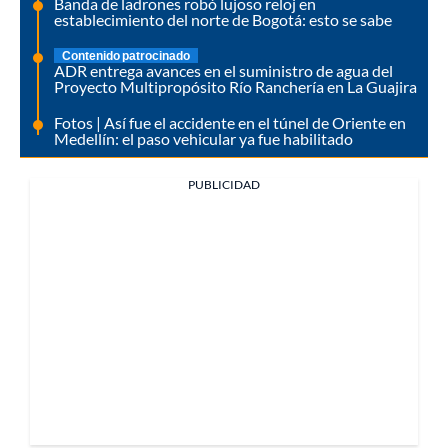
Banda de ladrones robó lujoso reloj en
establecimiento del norte de Bogotá: esto se sabe
Contenido patrocinado
ADR entrega avances en el suministro de agua del
Proyecto Multipropósito Río Ranchería en La Guajira
Fotos | Así fue el accidente en el túnel de Oriente en
Medellín: el paso vehicular ya fue habilitado
PUBLICIDAD