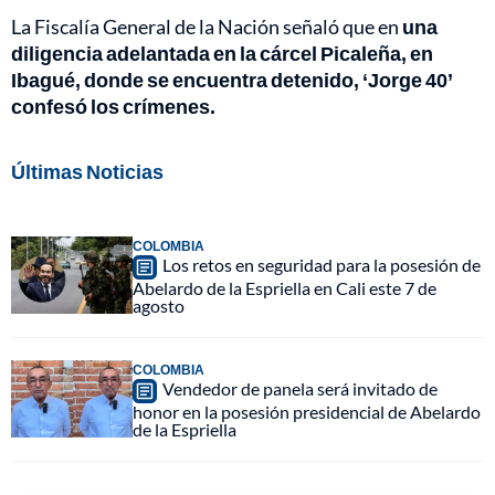
La Fiscalía General de la Nación señaló que en
una
diligencia adelantada en la cárcel Picaleña, en
Ibagué, donde se encuentra detenido, ‘Jorge 40’
confesó los crímenes.
Últimas Noticias
COLOMBIA
Los retos en seguridad para la posesión de
Abelardo de la Espriella en Cali este 7 de
agosto
COLOMBIA
Vendedor de panela será invitado de
honor en la posesión presidencial de Abelardo
de la Espriella