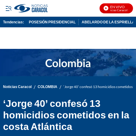
EN VIVO
Noticias Caracol En Viv
Tendencias:
POSESIÓN PRESIDENCIAL
ABELARDO DE LA ESPRIELLA
PUBLICIDAD
/
/
Noticias Caracol
COLOMBIA
‘Jorge 40’ confesó 13 homicidios cometidos en
‘Jorge 40’ confesó 13
homicidios cometidos en la
costa Atlántica