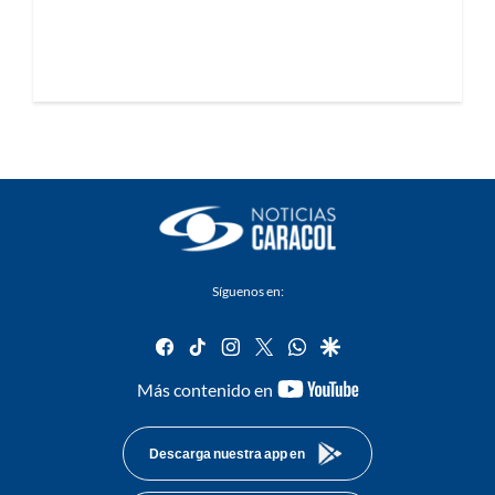
Síguenos en:
facebook
tiktok
instagram
twitter
whatsapp
google
youtube-
Más contenido en
footer
Descarga nuestra app en